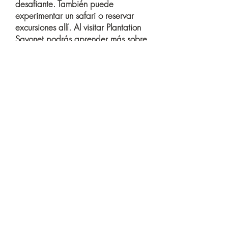
desafiante. También puede
experimentar un safari o reservar
excursiones allí. Al visitar Plantation
Savonet podrás aprender más sobre
la historia y la cultura de la isla.
Cuevas de Hato
Las cuevas de Hato ofrecen mucha
historia en un área de
aproximadamente 4900 m² con
cuevas de estalactitas y fuentes de
agua. Los tenues murales, algunos
de los cuales tienen hasta 1.500
años de antigüedad, datan de la
época en que vivían allí los indios.
Posteriormente muchos esclavos se
escondieron allí. Con un guía
podrás admirar muchas de estas
cuevas y escuchar todas las historias
y mitos. Probablemente también